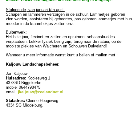
Stalperiode, van januari t/m april:
Schapen en lammeren verzorgen in de schuur. Lammetjes geboren
zien worden, assisteren bij geboortes, pas geboren lammetjes met hun
moeder in de kraamhokjes zetten enz.
Buitenwerk:
Het hele jaar, flexinetten zetten en opruimen, schaapskuddes
verplaatsen. Lekker fysiek bezig zijn, terug naar de natuur, op de
mooiste plekjes van Walcheren en Schouwen Duiveland!
Wanneer u meer informatie wenst kunt u bellen of mailen met :
Kaljouw Landschapsbeheer.
Jan Kaljouw
Huisadres:
Koolesweg 1
4373RD Biggekerke
mobiel 0644798475.
email:
jkaljouw@zeelandnet.nl
Staladres:
Cleene Hoogeweg
4334 SG Middelburg.