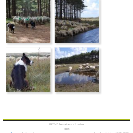
892840
bezoekers - 1 online
login