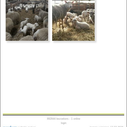
892844
bezoekers - 1 online
login